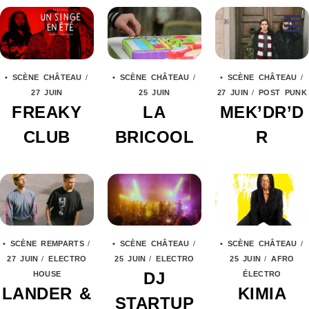
• SCÈNE CHÂTEAU
/
• SCÈNE CHÂTEAU
/
• SCÈNE CHÂTEAU
/
27 JUIN
25 JUIN
27 JUIN
/
POST PUNK
FREAKY
LA
MEK’DR’D
CLUB
BRICOOL
R
• SCÈNE REMPARTS
/
• SCÈNE CHÂTEAU
/
• SCÈNE CHÂTEAU
/
27 JUIN
/
ELECTRO
25 JUIN
/
ELECTRO
25 JUIN
/
AFRO
DJ
HOUSE
ÉLECTRO
LANDER &
KIMIA
STARTUP