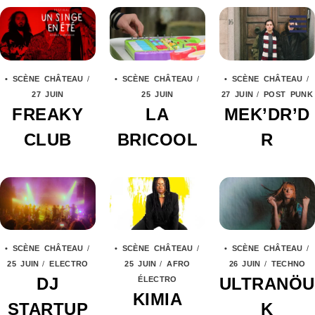
• SCÈNE CHÂTEAU
/
• SCÈNE CHÂTEAU
/
• SCÈNE CHÂTEAU
/
27 JUIN
25 JUIN
27 JUIN
/
POST PUNK
FREAKY
LA
MEK’DR’D
CLUB
BRICOOL
R
• SCÈNE CHÂTEAU
/
• SCÈNE CHÂTEAU
/
• SCÈNE CHÂTEAU
/
25 JUIN
/
ELECTRO
25 JUIN
/
AFRO
26 JUIN
/
TECHNO
DJ
ULTRANÖU
ÉLECTRO
KIMIA
STARTUP
K