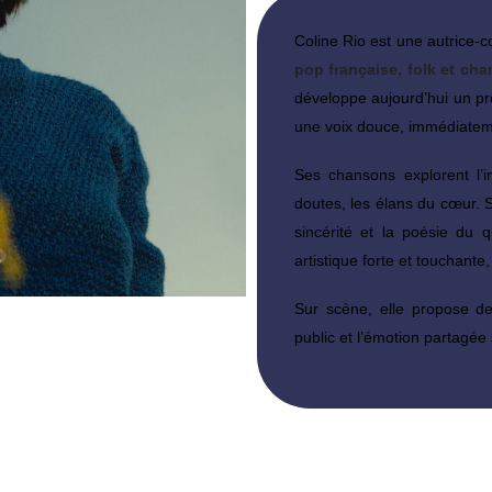
Coline Rio est une autrice-c
pop française, folk et c
développe aujourd’hui un pro
une voix douce, immédiatem
Ses chansons explorent l’i
doutes, les élans du cœur. S
sincérité et la poésie du
artistique forte et touchant
Sur scène, elle propose d
public et l’émotion partagée