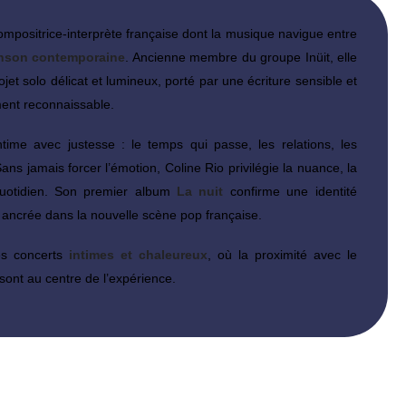
ompositrice-interprète française dont la musique navigue entre
hanson contemporaine
. Ancienne membre du groupe Inüit, elle
jet solo délicat et lumineux, porté par une écriture sensible et
ent reconnaissable.
ntime avec justesse : le temps qui passe, les relations, les
ans jamais forcer l’émotion, Coline Rio privilégie la nuance, la
 quotidien. Son premier album
La nuit
confirme une identité
e, ancrée dans la nouvelle scène pop française.
es concerts
intimes et chaleureux
, où la proximité avec le
 sont au centre de l’expérience.